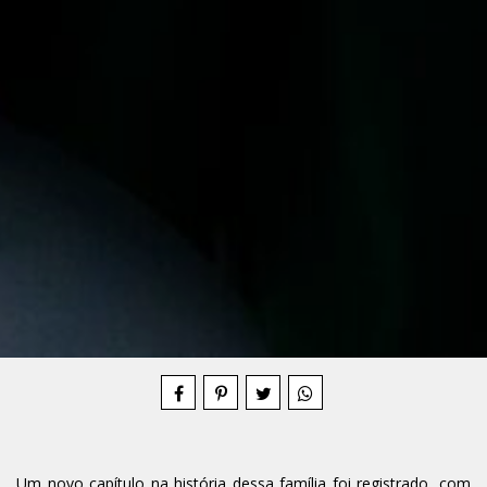
Compartilhe
Um novo capítulo na história dessa família foi registrado, com