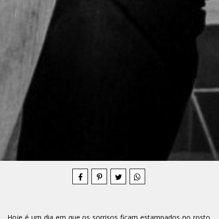
Compartilhe
Hoje é um dia em que os sorrisos ficam estampados no rosto.