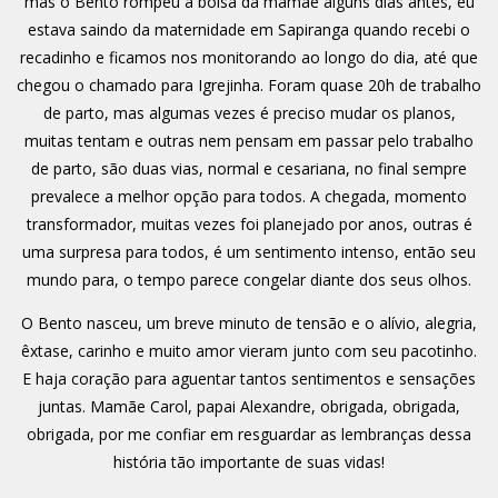
mas o Bento rompeu a bolsa da mamãe alguns dias antes, eu
estava saindo da maternidade em Sapiranga quando recebi o
recadinho e ficamos nos monitorando ao longo do dia, até que
chegou o chamado para Igrejinha. Foram quase 20h de trabalho
de parto, mas algumas vezes é preciso mudar os planos,
muitas tentam e outras nem pensam em passar pelo trabalho
de parto, são duas vias, normal e cesariana, no final sempre
prevalece a melhor opção para todos. A chegada, momento
transformador, muitas vezes foi planejado por anos, outras é
uma surpresa para todos, é um sentimento intenso, então seu
mundo para, o tempo parece congelar diante dos seus olhos.
O Bento nasceu, um breve minuto de tensão e o alívio, alegria,
êxtase, carinho e muito amor vieram junto com seu pacotinho.
E haja coração para aguentar tantos sentimentos e sensações
juntas. Mamãe Carol, papai Alexandre, obrigada, obrigada,
obrigada, por me confiar em resguardar as lembranças dessa
história tão importante de suas vidas!