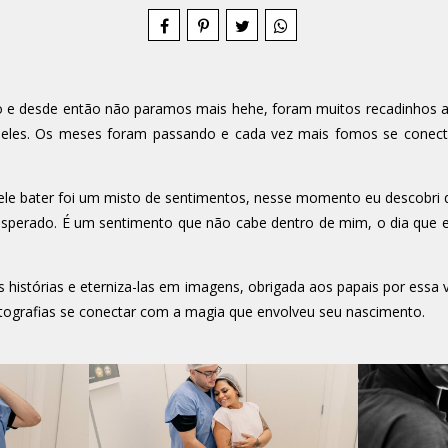
e desde então não paramos mais hehe, foram muitos recadinhos a c
z deles. Os meses foram passando e cada vez mais fomos se co
dele bater foi um misto de sentimentos, nesse momento eu descobri
perado. É um sentimento que não cabe dentro de mim, o dia que el
s histórias e eterniza-las em imagens, obrigada aos papais por essa vi
tografias se conectar com a magia que envolveu seu nascimento.