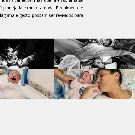
da fisicamente, mas que já é tão amada!
é planejada e muito amada! E realmente é
 lágrima e gesto possam ser revividos para