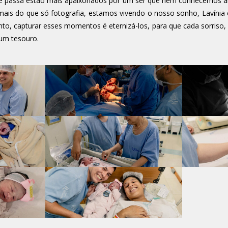
e passa estão mais apaixonados por um ser que nem conhecemos ain
s do que só fotografia, estamos vivendo o nosso sonho, Lavínia 
to, capturar esses momentos é eternizá-los, para que cada sorriso,
um tesouro.