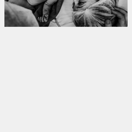
NASCIMENTO AGNES
@joaoarnholdfotografi