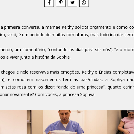
 a primeira conversa, a mamãe Keithy solicita orçamento e como 
, vixiiii, é um período de muitas formaturas, mas tudo iria dar certo
imento, um comentário, “contando os dias para ser nós”, “é o mome
 a viver junto a história da Sophia.
iro chegou e nele reservava mais emoções, Keithy e Eneias compl
), e como em nascimentos tem as tias/dindas, a Sophya não f
misetas rosa com os dizer: “dinda de uma princesa”, quanto cari
onar novamente? Com vocês, a princesa Sophya.